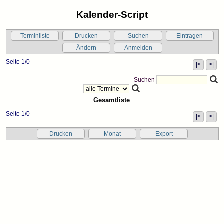
Kalender-Script
Terminliste
Drucken
Suchen
Eintragen
Ändern
Anmelden
Seite 1/0
|<
>|
Suchen
Gesamtliste
Seite 1/0
|<
>|
Drucken
Monat
Export